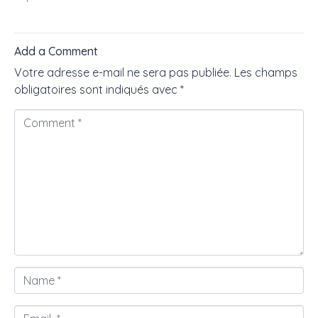
Add a Comment
Votre adresse e-mail ne sera pas publiée.
Les champs
obligatoires sont indiqués avec
*
C
o
m
m
e
n
t
*
N
a
m
E