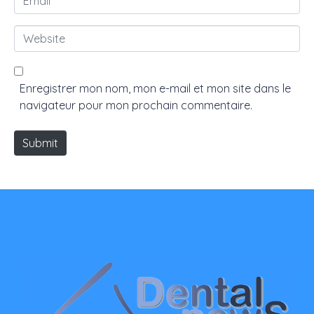
e
m
*
a
W
i
e
l
b
*
s
Enregistrer mon nom, mon e-mail et mon site dans le
i
navigateur pour mon prochain commentaire.
t
e
Submit